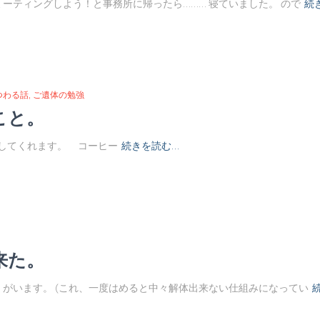
ーティングしよう！と事務所に帰ったら……… 寝ていました。 ので
続
つわる話
ご遺体の勉強
こと。
してくれます。 コーヒー
続きを読む…
来た。
がいます。 (これ、一度はめると中々解体出来ない仕組みになってい