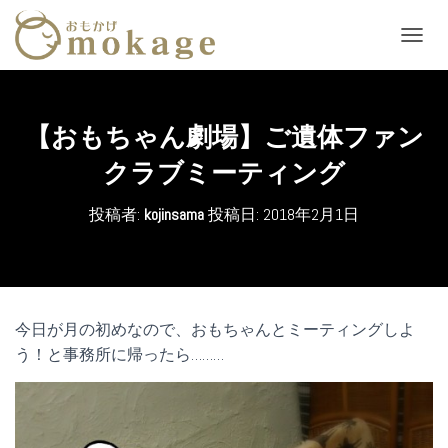
ナ
ビ
ゲ
ー
シ
【おもちゃん劇場】ご遺体ファン
ョ
ン
クラブミーティング
を
切
投稿者:
kojinsama
投稿日:
2018年2月1日
り
替
え
今日が月の初めなので、おもちゃんとミーティングしよ
う！と事務所に帰ったら………