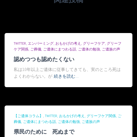
TWITTER
エンバーミング
おもかげの考え
グリーフケア
グリーフ
ケア関係
ご葬儀
ご遺体にまつわる話
ご遺体の勉強
ご遺族の声
認めつつも認めたくない
私は10年以上ご遺体に従事してきても、実のところ死は
よくわからない。が
続きを読む…
【ご遺体コラム】
TWITTER
おもかげの考え
グリーフケア関係
ご
葬儀
ご遺体にまつわる話
ご遺体の勉強
ご遺族の声
県民のために 死ぬまで