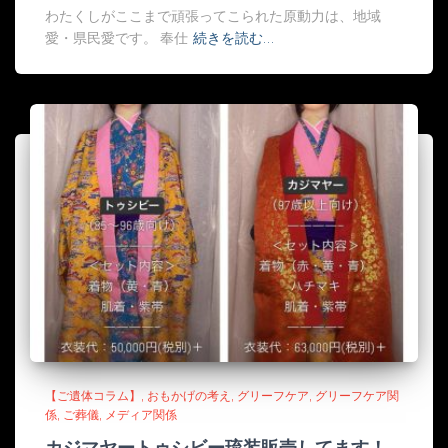
わたくしがここまで頑張ってこられた原動力は、地域
愛・県民愛です。 奉仕
続きを読む…
【ご遺体コラム】
おもかげの考え
グリーフケア
グリーフケア関
係
ご葬儀
メディア関係
カジマヤートゥシビー琉装販売してます！