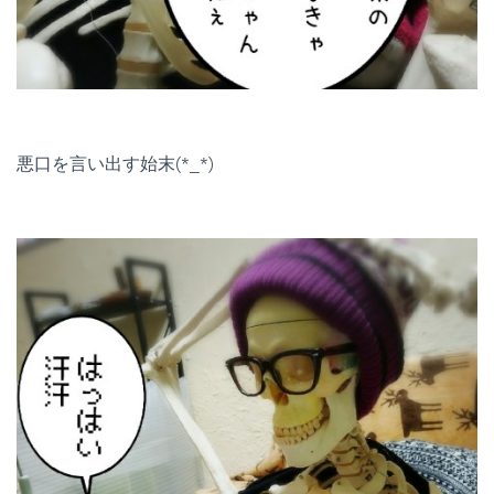
悪口を言い出す始末(*_*)