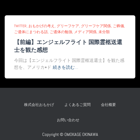
TWITTER
おもかげの考え
グリーフケア
グリーフケア関係
ご葬儀
ご遺体にまつわる話
ご遺体の勉強
メディア関係
未分類
【前編】エンジェルフライト 国際霊柩送還
士を観た感想
今回は【エンジェルフライト 国際霊柩送還士】を観た感
想を、アメリカ•ド
続きを読む…
株式会社おもかげ
よくあるご質問
会社概要
お問い合わせ
Copyright © OMOKAGE OKINAWA