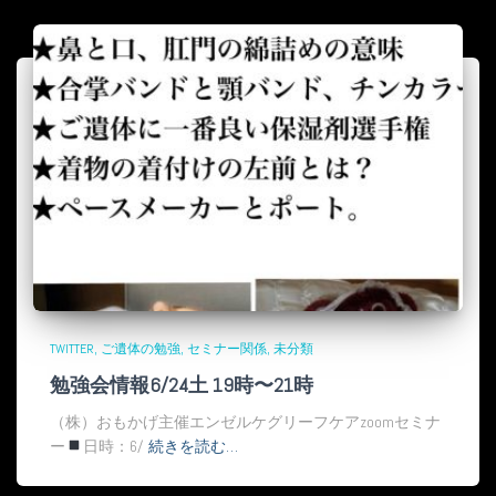
TWITTER
ご遺体の勉強
セミナー関係
未分類
勉強会情報6/24土 19時〜21時
（株）おもかげ主催エンゼルケグリーフケアzoomセミナ
ー
日時：6/
続きを読む…