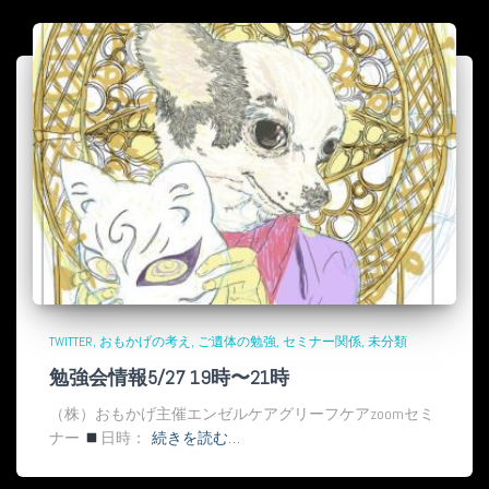
TWITTER
おもかげの考え
ご遺体の勉強
セミナー関係
未分類
勉強会情報5/27 19時〜21時
（株）おもかげ主催エンゼルケアグリーフケアzoomセミ
ナー
日時：
続きを読む…