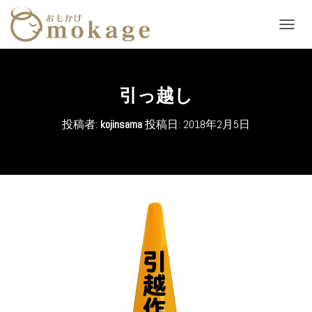
ナ
ビ
ゲ
ー
シ
引っ越し
ョ
ン
投稿者:
kojinsama
投稿日:
2018年2月5日
を
切
り
替
え