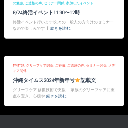
の勉強
ご遺族の声
セミナー関係
参加したイベント
8/24終活イベント11:30〜12時
終活イベント行います!久々の一般人の方向けのセミナー
なので楽しみです【
続きを読む…
TWITTER
グリーフケア関係
ご葬儀
ご遺族の声
セミナー関係
メデ
ィア関係
沖縄タイムス2024年新年号
記載文
グリーフケア 修復技術で支援 「家族のグリーフケアに重
点を置き、心穏や
続きを読む…