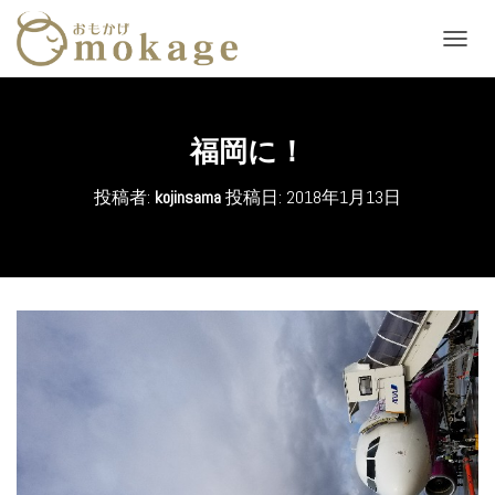
ナ
ビ
ゲ
ー
シ
福岡に！
ョ
ン
投稿者:
kojinsama
投稿日:
2018年1月13日
を
切
り
替
え