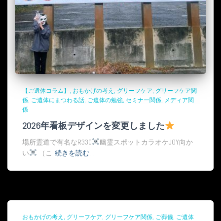
【ご遺体コラム】
おもかげの考え
グリーフケア
グリーフケア関
係
ご遺体にまつわる話
ご遺体の勉強
セミナー関係
メディア関
係
2026年看板デザインを変更しました
場所霊道で有名なR330
幽霊スポットカラオケJOY向か
い
（こ
続きを読む…
おもかげの考え
グリーフケア
グリーフケア関係
ご葬儀
ご遺体