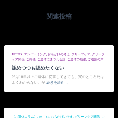
関連投稿
TWITTER
エンバーミング
おもかげの考え
グリーフケア
グリーフ
ケア関係
ご葬儀
ご遺体にまつわる話
ご遺体の勉強
ご遺族の声
認めつつも認めたくない
私は10年以上ご遺体に従事してきても、実のところ死は
よくわからない。が
続きを読む…
【ご遺体コラム】
TWITTER
おもかげの考え
グリーフケア関係
ご