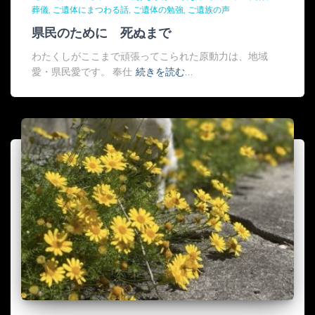
葬儀
ご遺体にまつわる話
ご遺体の勉強
ご遺族の声
県民のために 死ぬまで
わたくしがここまで頑張ってこられた原動力は、地域
愛・県民愛です。 奉仕
続きを読む…