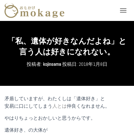
ナ
ビ
ゲ
ー
シ
「私、遺体が好きなんだよね」と
ョ
ン
言う人は好きになれない。
を
切
投稿者:
kojinsama
投稿日:
2018年1月8日
り
替
え
矛盾していますが、わたくしは「遺体好き」と
安易に口にしてしまう
人とは
仲良くなれません。
やはりちょっとおかしいと思うからです。
遺体好き、の大体が