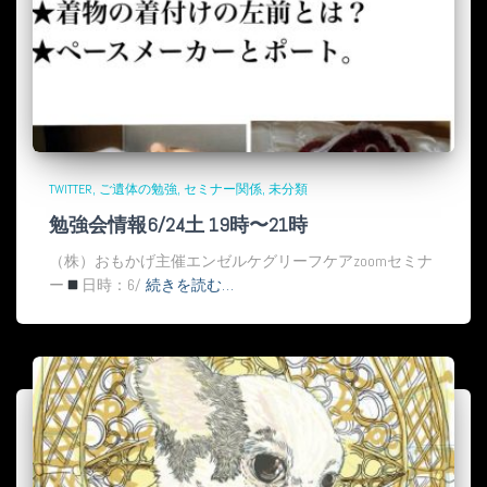
TWITTER
ご遺体の勉強
セミナー関係
未分類
勉強会情報6/24土 19時〜21時
（株）おもかげ主催エンゼルケグリーフケアzoomセミナ
ー
日時：6/
続きを読む…