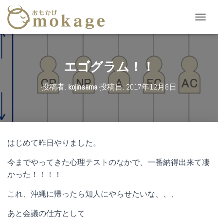
ナ
ビ
ゲ
ー
シ
エゴグラム！！
ョ
ン
投稿者:
kojinsama
投稿日:
2017年12月8日
を
切
り
替
え
はじめて昨日やりました。
今までやってきた心理テストのなかで、一番納得出来て凄
かった！！！！
これ、沖縄に帰ったら知人にやらせたいな、、、
あと会議の仕方として