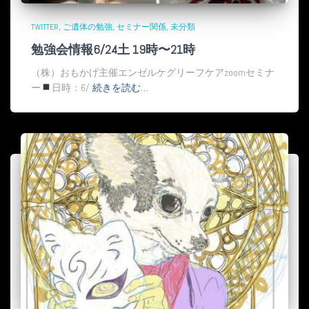
TWITTER
ご遺体の勉強
セミナー関係
未分類
勉強会情報6/24土 19時〜21時
（株）おもかげ主催エンゼルケグリーフケアzoomセミナ
ー
日時：6/
続きを読む…