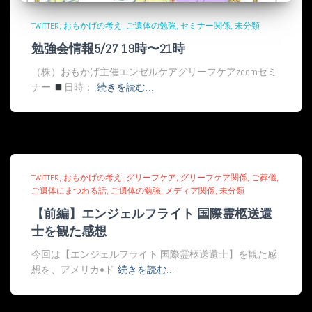
TWITTER
おもかげの考え
ご遺体の勉強
セミナー関係
未分類
勉強会情報5/27 19時〜21時
（株）おもかげ主催エンゼルケアグリーフケアzoomセミ
ナー
日時：
続きを読む…
TWITTER
おもかげの考え
グリーフケア
グリーフケア関係
ご葬儀
ご遺体にまつわる話
ご遺体の勉強
メディア関係
未分類
【前編】エンジェルフライト 国際霊柩送還
士を観た感想
今回は【エンジェルフライト 国際霊柩送還士】を観た感
想を、アメリカ•ド
続きを読む…