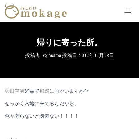
ナ
ビ
ゲ
ー
シ
帰りに寄った所。
ョ
ン
投稿者:
kojinsama
投稿日:
2017年11月18日
を
切
り
替
え
羽田空港
経由で
那覇
に向かいますが^^
せっかく内地に来てるんだから、
色々寄らないと勿体ない！！！！