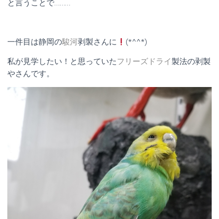
と言うことで………
一件目は静岡の
駿河
剥製さんに
(*^^*)
私が見学したい！と思っていた
フリーズドライ
製法の剥製
やさんです。