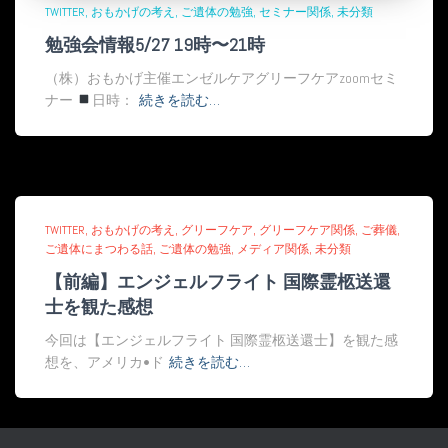
TWITTER
おもかげの考え
ご遺体の勉強
セミナー関係
未分類
勉強会情報5/27 19時〜21時
（株）おもかげ主催エンゼルケアグリーフケアzoomセミ
ナー
日時：
続きを読む…
TWITTER
おもかげの考え
グリーフケア
グリーフケア関係
ご葬儀
ご遺体にまつわる話
ご遺体の勉強
メディア関係
未分類
【前編】エンジェルフライト 国際霊柩送還
士を観た感想
今回は【エンジェルフライト 国際霊柩送還士】を観た感
想を、アメリカ•ド
続きを読む…