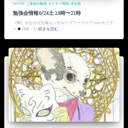
TWITTER
ご遺体の勉強
セミナー関係
未分類
勉強会情報6/24土 19時〜21時
（株）おもかげ主催エンゼルケグリーフケアzoomセミナ
ー
日時：6/
続きを読む…