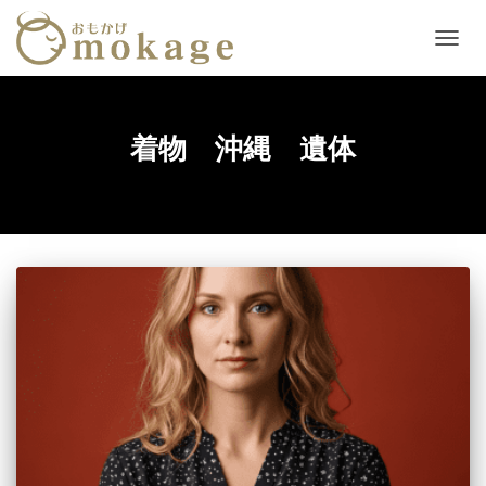
ナ
ビ
ゲ
ー
シ
着物 沖縄 遺体
ョ
ン
を
切
り
替
え