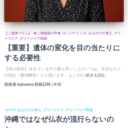
【ご遺体コラム】
★ご遺族様の声★
エンバーミング
おもかげの考え
グリ
ーフケア
グリーフケア関係
【重要】遺体の変化を目の当たりに
する必要性
【死の受容】 生きている中で最も辛いことの一つは、大切な人と
の別れ（愛別離苦）だと思います。もしその
続きを読む…
投稿者:
kojinsama
投稿日時:
1年
前
TWITTER
おもかげの考え
グリーフケア
グリーフケア関係
沖縄ではなぜ仏衣が流行らないの