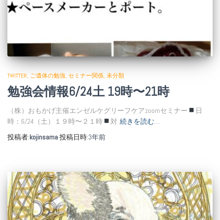
TWITTER
ご遺体の勉強
セミナー関係
未分類
勉強会情報6/24土 19時〜21時
（株）おもかげ主催エンゼルケグリーフケアzoomセミナー
日
時：6/24（土）１９時〜２１時
対
続きを読む…
投稿者:
kojinsama
投稿日時:
3年
前