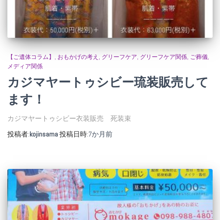
【ご遺体コラム】
おもかげの考え
グリーフケア
グリーフケア関係
ご葬儀
メディア関係
カジマヤートゥシビー琉装販売して
ます！
カジマヤートゥシビー衣装販売 死装束
投稿者:
kojinsama
投稿日時:
7か月
前