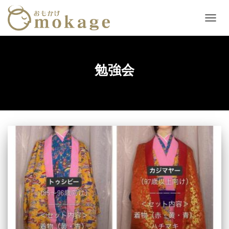
ナ
ビ
ゲ
ー
シ
勉強会
ョ
ン
を
切
り
替
え