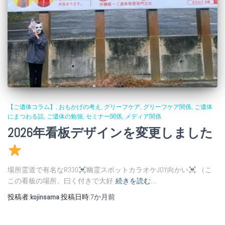
【ご遺体コラム】
おもかげの考え
グリーフケア
グリーフケア関係
ご遺体
にまつわる話
ご遺体の勉強
セミナー関係
メディア関係
2026年看板デザインを変更しました
場所霊道で有名なR330
幽霊スポットカラオケJOY向かい
（こ
この看板の場所、曰く付きで大好
続きを読む…
投稿者:
kojinsama
投稿日時:
7か月
前