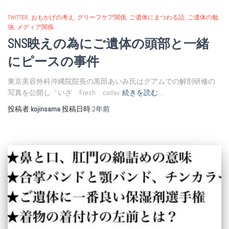
TWITTER
おもかげの考え
グリーフケア関係
ご遺体にまつわる話
ご遺体の勉
強
メディア関係
SNS映えの為にご遺体の頭部と一緒
にピースの事件
東京美容外科沖縄院院長の黒田あいみ氏はグアムでの解剖研修の
写真を公開し「いざ Fresh cadav
続きを読む…
投稿者:
kojinsama
投稿日時:
2年
前