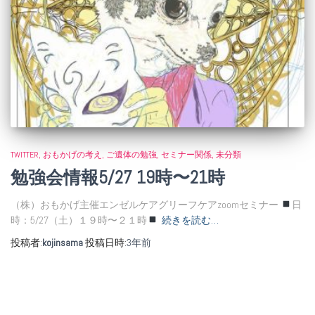
TWITTER
おもかげの考え
ご遺体の勉強
セミナー関係
未分類
勉強会情報5/27 19時〜21時
（株）おもかげ主催エンゼルケアグリーフケアzoomセミナー
日
時：5/27（土）１９時〜２１時
続きを読む…
投稿者:
kojinsama
投稿日時:
3年
前