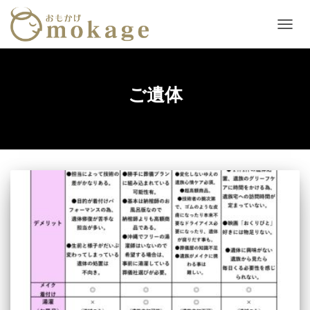
ナ
ビ
ゲ
ー
シ
ご遺体
ョ
ン
を
切
り
替
え