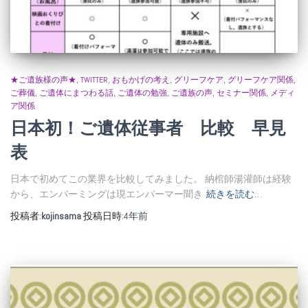
★ご遺族様の声★
TWITTER
おもかげの考え
グリーフケア
グリーフケア関係
ご葬儀
ご遺体にまつわる話
ご遺体の勉強
ご遺族の声
セミナー関係
メディ
ア関係
日本初！ご遺体従事者 比較 早見
表
日本で初めてこの業界を比較してみました。 納棺師湯灌師は経験
から、エンバーミングは現エンバーマー聞き
続きを読む…
投稿者:
kojinsama
投稿日時:
4年
前