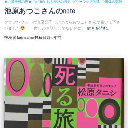
★ご遺族様の声★
TWITTER
おもかげの考え
グリーフケア関係
ご遺体の勉強
池原あつこさんのnote
クラブハウス の池原充子（いけはらあつこ）さんが書いて下さ
いました
一度しかお話ししてないのに、
続きを読む…
投稿者:
kojinsama
投稿日時:
5年
前