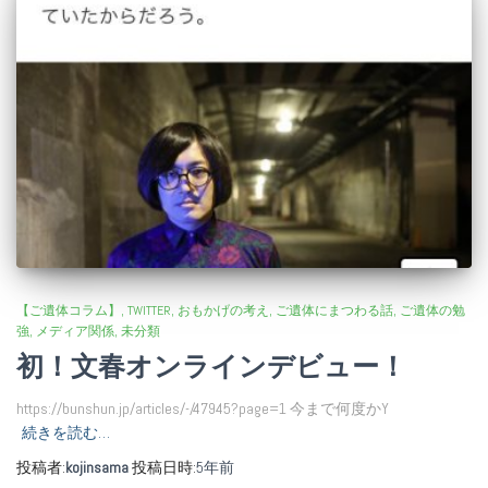
【ご遺体コラム】
TWITTER
おもかげの考え
ご遺体にまつわる話
ご遺体の勉
強
メディア関係
未分類
初！文春オンラインデビュー！
https://bunshun.jp/articles/-/47945?page=1 今まで何度かY
続きを読む…
投稿者:
kojinsama
投稿日時:
5年
前