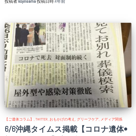
投稿者:
kojinsama
投稿日時:
4年
前
【ご遺体コラム】
TWITTER
おもかげの考え
グリーフケア
メディア関係
6/6沖縄タイムス掲載【コロナ遺体•