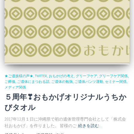
★ご遺族様の声★
TWITTER
おもかげの考え
グリーフケア
グリーフケア関係
ご葬儀
ご遺体にまつわる話
ご遺体の勉強
ご遺体パンツ運動
セミナー関係
メディア関係
５周年❣おもかげオリジナルうちか
びタオル
2017年12月１日に沖縄県で初の遺体管理専門会社として「株式会
社おもかげ」を作りました。 皆様のご
続きを読む…