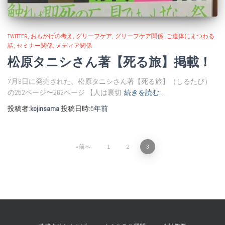
TWITTER
おもかげの考え
グリーフケア
グリーフケア関係
ご遺体にまつわる
話
セミナー関係
メディア関係
松原タニシさん著【死る旅】掲載！
7月9日に発売された、松原タニシさん著【死る旅】（しるたび）
の252ページ〜262ページ 【人は裏切
続きを読む…
投稿者:
kojinsama
投稿日時:
5年
前
投
前へ
1
2
3
稿
の
ペ