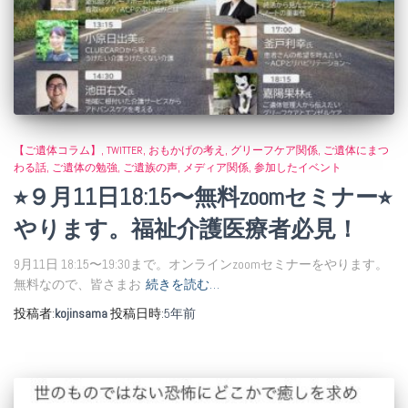
【ご遺体コラム】
TWITTER
おもかげの考え
グリーフケア関係
ご遺体にまつ
わる話
ご遺体の勉強
ご遺族の声
メディア関係
参加したイベント
⭐︎９月11日18:15〜無料zoomセミナー⭐︎
やります。福祉介護医療者必見！
9月11日 18:15〜19:30まで。オンラインzoomセミナーをやります。
無料なので、皆さまお
続きを読む…
投稿者:
kojinsama
投稿日時:
5年
前