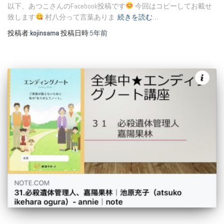
以下、あつこさんのFacebook投稿です
今回はコピーしてお載せ
致します
村八分って言葉ありま
続きを読む…
投稿者:
kojinsama
投稿日時:
5年
前