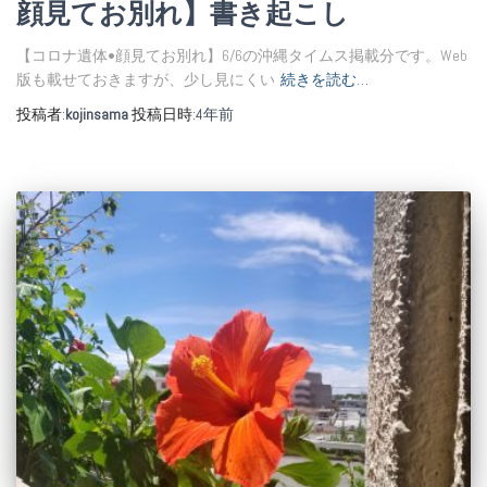
顔見てお別れ】書き起こし
【コロナ遺体•顔見てお別れ】6/6の沖縄タイムス掲載分です。Web
版も載せておきますが、少し見にくい
続きを読む…
投稿者:
kojinsama
投稿日時:
4年
前