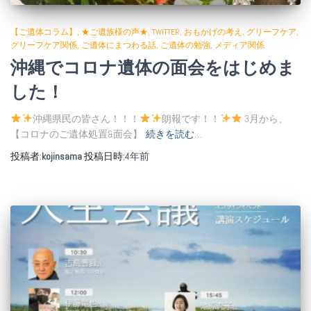
【ご遺体コラム】
★ご遺族様の声★
TWITTER
おもかげの考え
グリーフケア
グリーフケア関係
ご遺体にまつわる話
ご遺体の勉強
メディア関係
沖縄でコロナ遺体の面会をはじめま
した！
沖縄県民の皆さん！！！
朗報です！！
3月から、
【コロナのご遺体処置&面会】
続きを読む…
投稿者:
kojinsama
投稿日時:
4年
前