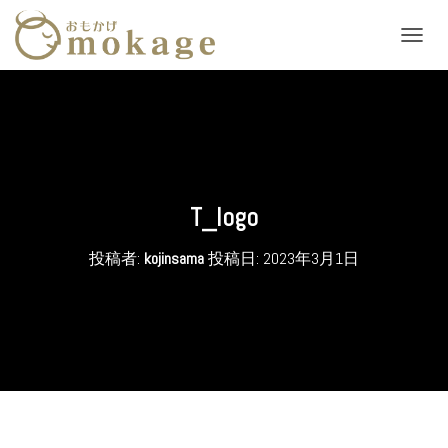
ナ
ビ
ゲ
ー
シ
ョ
ン
を
切
T_logo
り
替
投稿者:
kojinsama
投稿日:
2023年3月1日
え