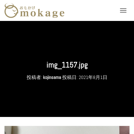
ナ
ビ
ゲ
ー
シ
ョ
ン
を
切
img_1157.jpg
り
替
投稿者:
kojinsama
投稿日:
2021年8月1日
え