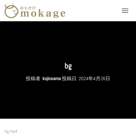
ナ
ビ
ゲ
ー
シ
ョ
ン
を
切
bg
り
替
投稿者:
kojinsama
投稿日:
2024年4月26日
え
bg.mp4