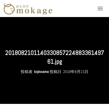
ナ
ビ
ゲ
ー
シ
ョ
ン
を
切
2018082101140330857224883361497
り
替
61.jpg
え
投稿者:
kojinsama
投稿日:
2018年8月21日