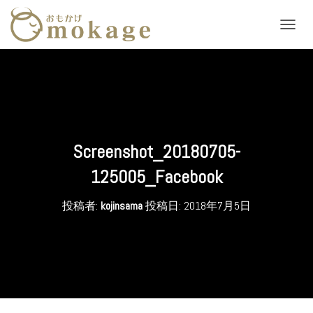
ナ
ビ
ゲ
ー
シ
ョ
ン
を
切
Screenshot_20180705-
り
替
125005_Facebook
え
投稿者:
kojinsama
投稿日:
2018年7月5日