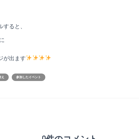
ルすると、
に
ジが出ます
考え
参加したイベント
0件のコメント