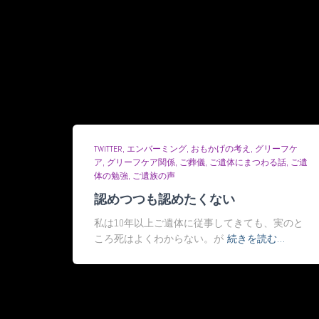
TWITTER
エンバーミング
おもかげの考え
グリーフケ
ア
グリーフケア関係
ご葬儀
ご遺体にまつわる話
ご遺
体の勉強
ご遺族の声
認めつつも認めたくない
私は10年以上ご遺体に従事してきても、実のと
ころ死はよくわからない。が
続きを読む…