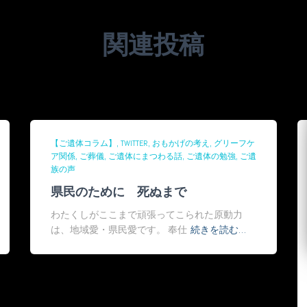
関連投稿
【ご遺体コラム】
TWITTER
おもかげの考え
グリーフケ
ア関係
ご葬儀
ご遺体にまつわる話
ご遺体の勉強
ご遺
族の声
県民のために 死ぬまで
わたくしがここまで頑張ってこられた原動力
は、地域愛・県民愛です。 奉仕
続きを読む…