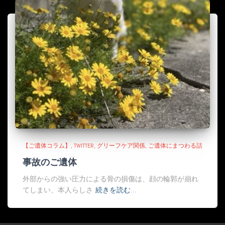
【ご遺体コラム】
TWITTER
グリーフケア関係
ご遺体にまつわる話
事故のご遺体
外部からの強い圧力による骨の損傷は、顔の輪郭が崩れ
てしまい、本人らしさ
続きを読む…