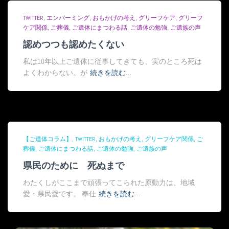
TWITTER
エンバーミング
おもかげの考え
グリーフケア
グリーフ
ケア関係
ご葬儀
ご遺体にまつわる話
ご遺体の勉強
ご遺族の声
認めつつも認めたくない
私は10年以上ご遺体に従事してきても、実のところ死は
よくわからない。が
続きを読む…
【ご遺体コラム】
TWITTER
おもかげの考え
グリーフケア関係
ご
葬儀
ご遺体にまつわる話
ご遺体の勉強
ご遺族の声
県民のために 死ぬまで
わたくしがここまで頑張ってこられた原動力は、地域
愛・県民愛です。 奉仕
続きを読む…