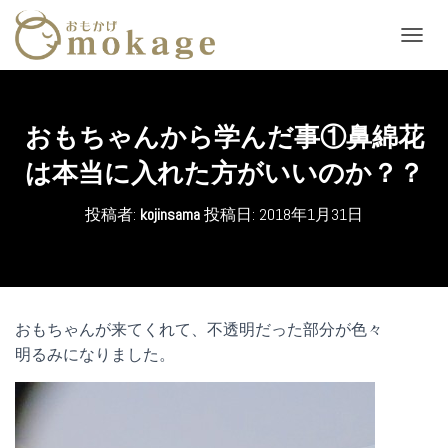
ナ
ビ
ゲ
ー
シ
おもちゃんから学んだ事①鼻綿花
ョ
ン
は本当に入れた方がいいのか？？
を
切
投稿者:
kojinsama
投稿日:
2018年1月31日
り
替
え
おもちゃんが来てくれて、不透明だった部分が色々
明るみになりました。