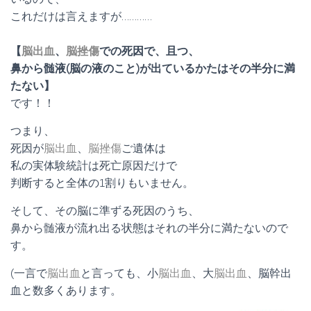
これだけは言えますが…………
【
脳出血
、
脳挫傷
での死因で、且つ、
鼻から髄液(脳の液のこと)が出ているかたはその半分に満
たない】
です！！
つまり、
死因が
脳出血
、
脳挫傷
ご遺体は
私の実体験統計は死亡原因だけで
判断すると全体の1割りもいません。
そして、その脳に準ずる死因のうち、
鼻から髄液が流れ出る状態はそれの半分に満たないので
す。
(一言で
脳出血
と言っても、小
脳出血
、大
脳出血
、脳幹出
血と数多くあります。