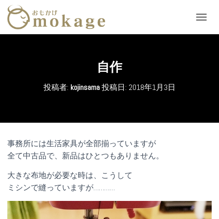
ナ
ビ
ゲ
ー
シ
自作
ョ
ン
投稿者:
kojinsama
投稿日:
2018年1月3日
を
切
り
替
え
事務所には生活家具が全部揃っていますが
全て中古品で、新品はひとつもありません。
大きな布地が必要な時は、こうして
ミシンで縫っていますが…………