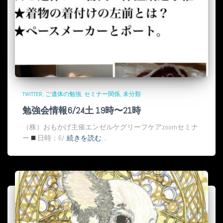
TWITTER
ご遺体の勉強
セミナー関係
未分類
勉強会情報6/24土 19時〜21時
（株）おもかげ主催エンゼルケグリーフケアzoomセミナ
ー
日時：6/
続きを読む…