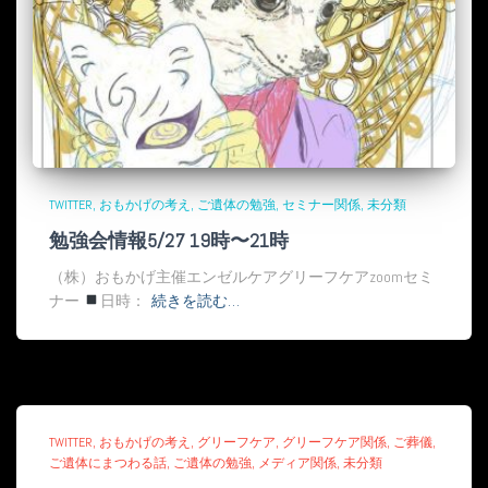
TWITTER
おもかげの考え
ご遺体の勉強
セミナー関係
未分類
勉強会情報5/27 19時〜21時
（株）おもかげ主催エンゼルケアグリーフケアzoomセミ
ナー
日時：
続きを読む…
TWITTER
おもかげの考え
グリーフケア
グリーフケア関係
ご葬儀
ご遺体にまつわる話
ご遺体の勉強
メディア関係
未分類