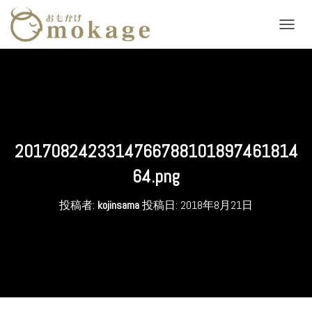
ナ
ビ
ゲ
ー
シ
ョ
ン
を
切
2017082423314766788101897461814
り
替
64.png
え
投稿者:
kojinsama
投稿日:
2018年8月21日