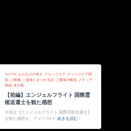
TWITTER
おもかげの考え
グリーフケア
グリーフケア関
係
ご葬儀
ご遺体にまつわる話
ご遺体の勉強
メディア
関係
未分類
【前編】エンジェルフライト 国際霊
柩送還士を観た感想
今回は【エンジェルフライト 国際霊柩送還士】
を観た感想を、アメリカ•ド
続きを読む…