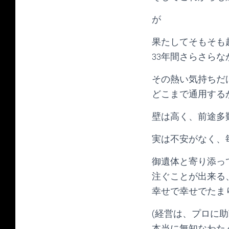
が
果たしてそもそも
33年間さらさらな
その熱い気持ちだ
どこまで通用するか
壁は高く、前途多難
実は不安がなく、
御遺体と寄り添っ
注ぐことが出来る
幸せで幸せでたまり
(経営は、プロに
本当に無知なわた