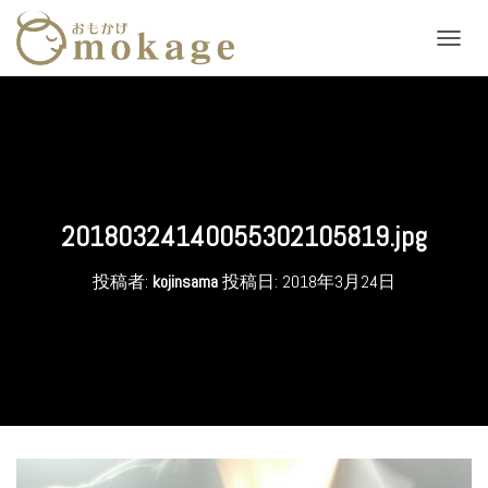
ナ
ビ
ゲ
ー
シ
ョ
ン
を
切
20180324140055302105819.jpg
り
替
投稿者:
kojinsama
投稿日:
2018年3月24日
え