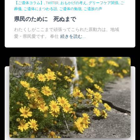
【ご遺体コラム】
TWITTER
おもかげの考え
グリーフケア関係
ご
葬儀
ご遺体にまつわる話
ご遺体の勉強
ご遺族の声
県民のために 死ぬまで
わたくしがここまで頑張ってこられた原動力は、地域
愛・県民愛です。 奉仕
続きを読む…