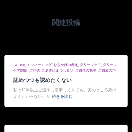
関連投稿
TWITTER
エンバーミング
おもかげの考え
グリーフケア
グリーフ
ケア関係
ご葬儀
ご遺体にまつわる話
ご遺体の勉強
ご遺族の声
認めつつも認めたくない
私は10年以上ご遺体に従事してきても、実のところ死は
よくわからない。が
続きを読む…