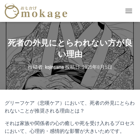
ナ
ビ
ゲ
ー
シ
死者の外見にとらわれない方が良
ョ
ン
い理由
を
切
投稿者:
kojinsama
投稿日:
2025年8月1日
り
替
え
グリーフケア（悲嘆ケア）において、死者の外見にとらわ
れないことが推奨される理由とは？
それは家族や関係者の心の癒しや死を受け入れるプロセス
において、心理的・感情的な影響が大きいためです。